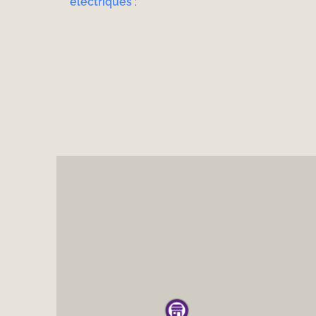
électriques
: