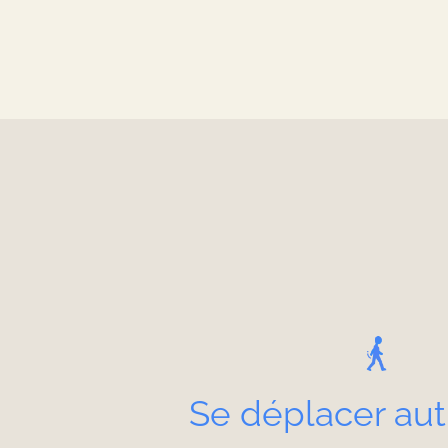
Séjournez
Sav
Votre séjour éco-re
Se déplacer au