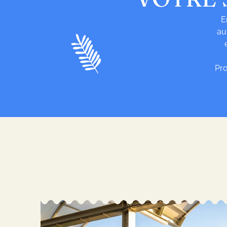
E
au
Pro