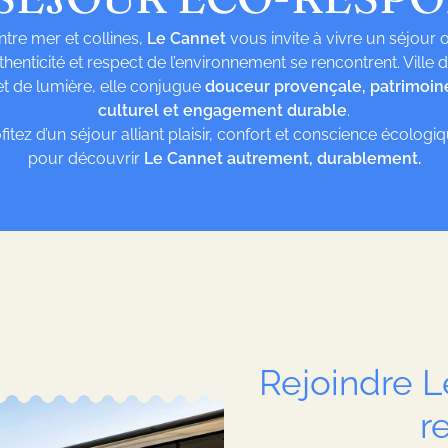
ntre mer et collines,
Le Cannet
vous invite à vivre un séjour 
thenticité et respect de l’environnement se rencontrent. Ville d’
et de lumière, elle conjugue
douceur provençale, patrimoin
culturel et engagement durable
.
fitez d’un séjour alliant plaisir, confort et conscience écologi
pour découvrir
Le Cannet autrement, durablement.
Rejoindre 
r