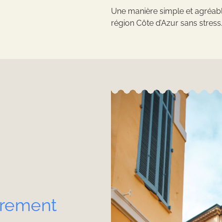
Une manière simple et agréabl
région Côte d’Azur sans stress
ourez
Venir & se déplacer
Les taxis au C
sponsable
Adresses utiles
Brochures
C
trement