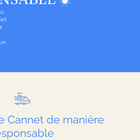
où
art
e
que…
Le Cannet de manière
esponsable