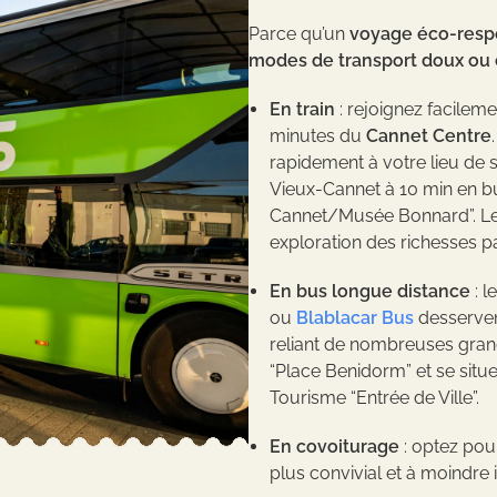
Parce qu’un
voyage éco-resp
modes de transport doux ou c
En train
: rejoignez facileme
minutes du
Cannet Centre
rapidement à votre lieu de s
Vieux-Cannet à 10 min en bu
Cannet/Musée Bonnard”. L
exploration des richesses p
En bus longue distance
: l
ou
Blablacar Bus
desserven
reliant de nombreuses grande
“Place Benidorm” et se situ
Tourisme “Entrée de Ville”.
En covoiturage
: optez po
plus convivial et à moindre