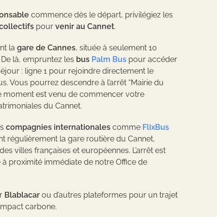
onsable
commence dès le départ, privilégiez les
ollectifs
pour
venir au Cannet
.
nt la
gare de Cannes
, située à seulement 10
. De là, empruntez les
bus
Palm Bus
pour accéder
éjour : ligne 1 pour rejoindre directement le
s. Vous pourrez descendre à l’arrêt “Mairie du
e moment est venu de commencer votre
atrimoniales du Cannet.
es
compagnies internationales
comme
FlixBus
t régulièrement la gare routière du Cannet,
s villes françaises et européennes. L’arrêt est
e à proximité immédiate de notre Office de
ur
Blablacar
ou d’autres plateformes pour un trajet
 impact carbone.