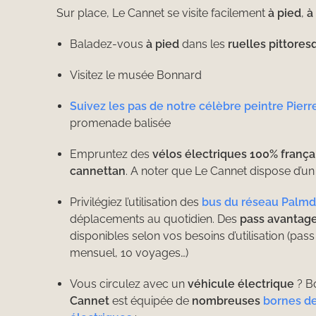
Sur place, Le Cannet se visite facilement
à pied
,
à
Baladez-vous
à pied
dans les
ruelles pittores
Visitez le musée Bonnard
Suivez les pas de notre célèbre peintre Pier
promenade balisée
Empruntez des
vélos électriques 100% frança
cannettan
. A noter que Le Cannet dispose d’un 
Privilégiez l’utilisation des
bus du réseau Palm
déplacements au quotidien. Des
pass avantag
disponibles selon vos besoins d’utilisation (pa
mensuel, 10 voyages…)
Vous circulez avec un
véhicule électrique
? B
Cannet
est équipée de
nombreuses
bornes de