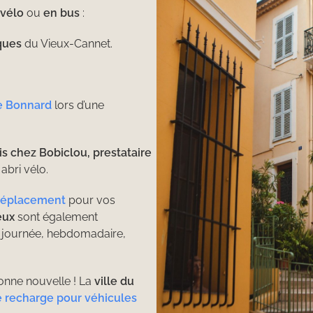
 vélo
ou
en bus
:
ques
du Vieux-Cannet.
re Bonnard
lors d’une
is chez Bobiclou, prestataire
abri vélo.
déplacement
pour vos
eux
sont également
ss journée, hebdomadaire,
onne nouvelle ! La
ville du
 recharge pour véhicules