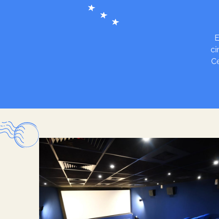
E
ci
Ce