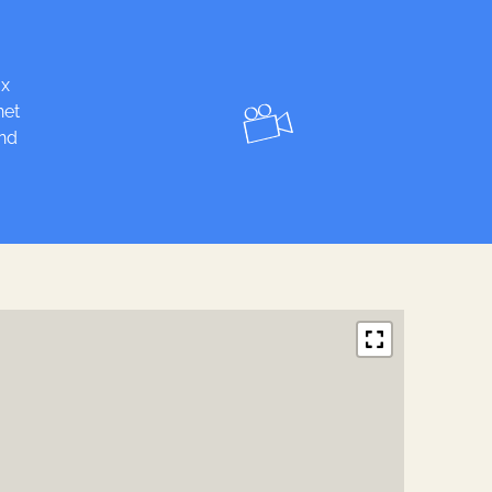
ux
net
nd