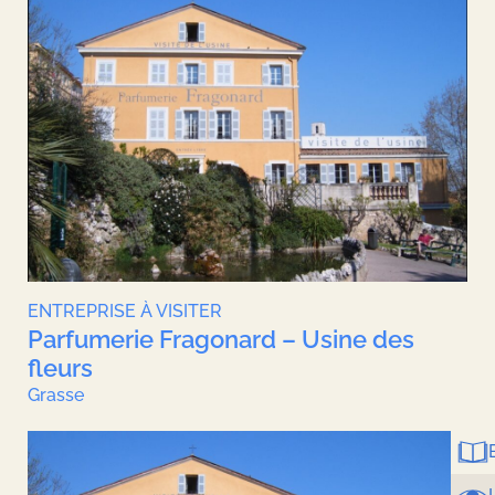
Musée Bonnard
Spectacles
Cinémas
Sport
Activités
Billetterie
Aux alentours
ENTREPRISE À VISITER
Parfumerie Fragonard – Usine des
fleurs
Grasse