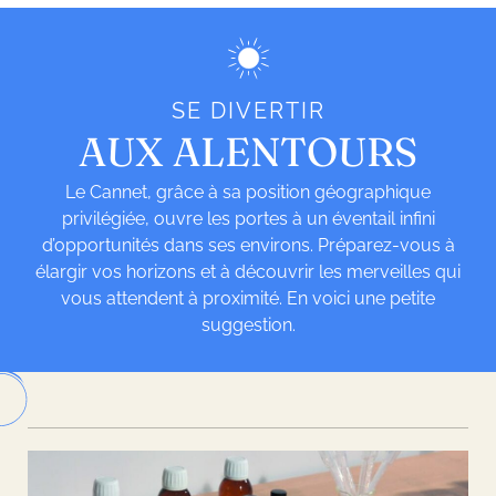
SE DIVERTIR
AUX ALENTOURS
Le Cannet, grâce à sa position géographique
privilégiée, ouvre les portes à un éventail infini
d’opportunités dans ses environs. Préparez-vous à
élargir vos horizons et à découvrir les merveilles qui
vous attendent à proximité. En voici une petite
suggestion.
Leaflet
| ©
OpenStreetMap
| Tiles -
Humanitarian OpenStreetMap Team
|
Hosting -
OpenStreetMap France