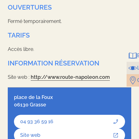
OUVERTURES
Fermé temporairement.
TARIFS
Accès libre.
INFORMATION RÉSERVATION
Site web :
http://www.route-napoleon.com
Leaflet
| ©
OpenStreetMap
contributors, Tiles style by
Humanitarian
OpenStreetMap Team
hosted by
OpenStreetMap France
place de la Foux
06130 Grasse
04 93 36 59 16
Site web