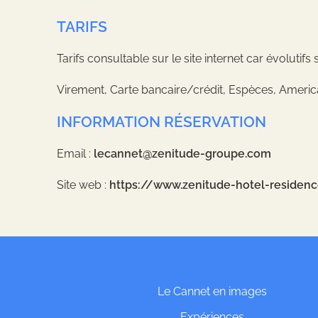
TARIFS
Tarifs consultable sur le site internet car évolutif
Virement, Carte bancaire/crédit, Espèces, Ameri
INFORMATION RÉSERVATION
Email :
lecannet@zenitude-groupe.com
Site web :
https://www.zenitude-hotel-residen
Le Cannet en images
Expériences