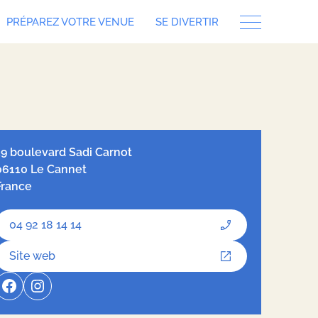
PRÉPAREZ VOTRE VENUE
SE DIVERTIR
let
| ©
OpenStreetMap
contributors, Tiles style by
Humanitarian
nStreetMap Team
hosted by
OpenStreetMap France
19 boulevard Sadi Carnot
06110 Le Cannet
France
04 92 18 14 14
Site web