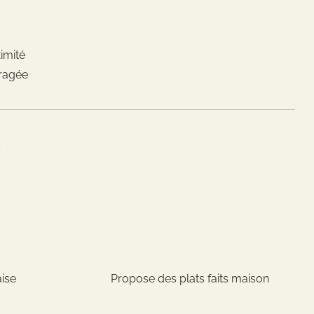
imité
ragée
S
aise
Propose des plats faits maison