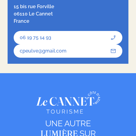
15 bis rue Forville
06110 Le Cannet
France
06 19 75 14 93
cpeulve@gmail.com
UNE AUTRE
LUMIÈRE
SUR