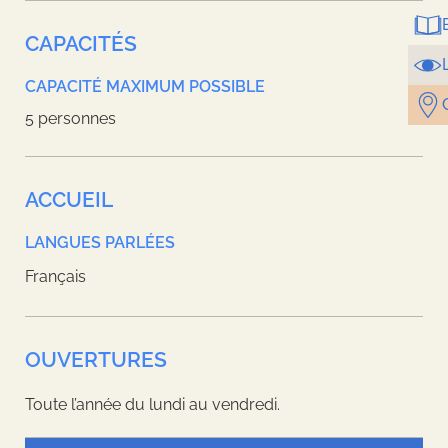
CAPACITÉS
CAPACITÉ MAXIMUM POSSIBLE
5 personnes
ACCUEIL
LANGUES PARLÉES
Français
OUVERTURES
Toute l’année du lundi au vendredi.
Leaflet
| ©
OpenStreetMap
contributors, Tiles style by
Humanitarian
OpenStreetMap Team
hosted by
OpenStreetMap France