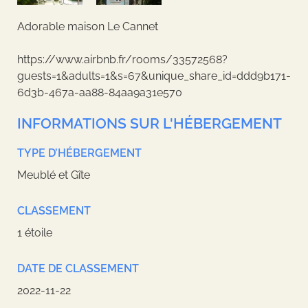
Adorable maison Le Cannet
https://www.airbnb.fr/rooms/33572568?
guests=1&adults=1&s=67&unique_share_id=ddd9b171-
6d3b-467a-aa88-84aa9a31e570
INFORMATIONS SUR L'HÉBERGEMENT
TYPE D’HÉBERGEMENT
Meublé et Gîte
CLASSEMENT
1 étoile
DATE DE CLASSEMENT
2022-11-22