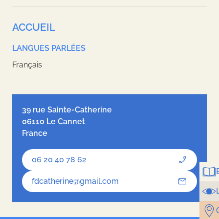
ACCUEIL
LANGUES PARLÉES
Français
Leaflet
| ©
OpenStreetMap
contributors, Tiles style by
Humanitarian
OpenStreetMap Team
hosted by
OpenStreetMap France
39 rue Sainte-Catherine
06110 Le Cannet
France
06 20 40 78 62
fdcatherine@gmail.com