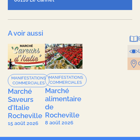
A voir aussi
MANIFESTATIONS
MANIFESTATIONS
COMMERCIALES
COMMERCIALES
Marché
Marché
alimentaire
Saveurs
de
d’Italie
Rocheville
Rocheville
8 août 2026
15 août 2026