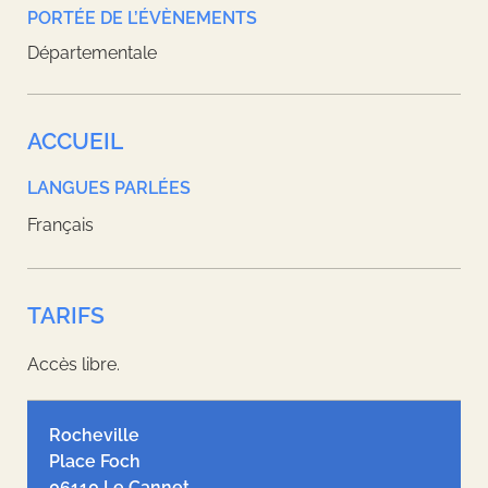
PORTÉE DE L’ÉVÈNEMENTS
Départementale
ACCUEIL
LANGUES PARLÉES
Français
TARIFS
Accès libre.
Leaflet
| ©
OpenStreetMap
contributors, Tiles style by
Humanitarian
OpenStreetMap Team
hosted by
OpenStreetMap France
Rocheville
Place Foch
06110 Le Cannet