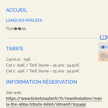
ACCUEIL
LANGUES PARLÉES
Fran��ais
TARIFS
Carré or : 79€
Cat 1 : 69€ / Tarif Jeune – 25 ans : 34.50€
Cat 2 : 49€ / Tarif Jeune – 25 ans : 24.50€.
INFORMATION RÉSERVATION
Site web :
https://www.ticketmaster.fr/fr/manifestation/man
ia-the-abba-tribute-billet/idmanif/625492
Leaflet
| ©
OpenStreetMap
contributors, Tiles style by
Humanitarian