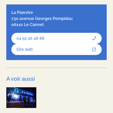
OpenStreetMap Team
hosted by
OpenStreetMap France
La Palestre
730 avenue Georges Pompidou
06110 Le Cannet
04 93 46 48 88
Site web
A voir aussi