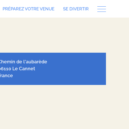
PRÉPAREZ VOTRE VENUE
SE DIVERTIR
let
| ©
OpenStreetMap
contributors, Tiles style by
Humanitarian
nStreetMap Team
hosted by
OpenStreetMap France
Chemin de l'aubarède
06110 Le Cannet
France