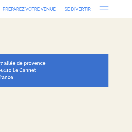
PRÉPAREZ VOTRE VENUE
SE DIVERTIR
let
| ©
OpenStreetMap
contributors, Tiles style by
Humanitarian
nStreetMap Team
hosted by
OpenStreetMap France
17 allée de provence
06110 Le Cannet
France