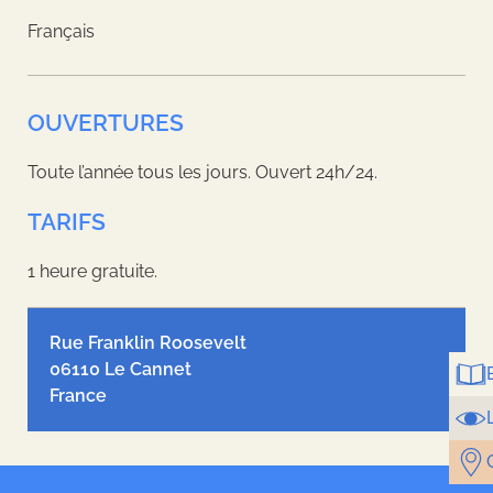
Français
OUVERTURES
Toute l’année tous les jours. Ouvert 24h/24.
TARIFS
1 heure gratuite.
Leaflet
| ©
OpenStreetMap
contributors, Tiles style by
Humanitarian
OpenStreetMap Team
hosted by
OpenStreetMap France
Rue Franklin Roosevelt
06110 Le Cannet
France