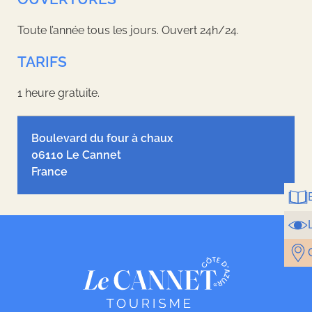
Toute l’année tous les jours. Ouvert 24h/24.
TARIFS
1 heure gratuite.
Leaflet
| ©
OpenStreetMap
contributors, Tiles style by
Humanitarian
OpenStreetMap Team
hosted by
OpenStreetMap France
Boulevard du four à chaux
06110 Le Cannet
France