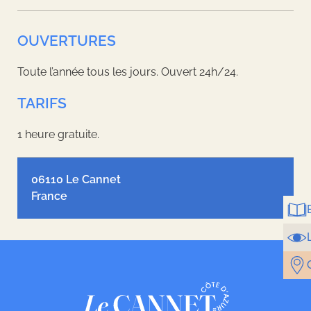
OUVERTURES
Toute l’année tous les jours. Ouvert 24h/24.
TARIFS
1 heure gratuite.
Leaflet
| ©
OpenStreetMap
contributors, Tiles style by
Humanitarian
OpenStreetMap Team
hosted by
OpenStreetMap France
06110 Le Cannet
France