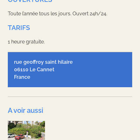
Toute l’année tous les jours. Ouvert 24h/24.
TARIFS
1 heure gratuite.
Leaflet
| ©
OpenStreetMap
contributors, Tiles style by
Humanitarian
OpenStreetMap Team
hosted by
OpenStreetMap France
rue geoffroy saint hilaire
06110 Le Cannet
France
A voir aussi