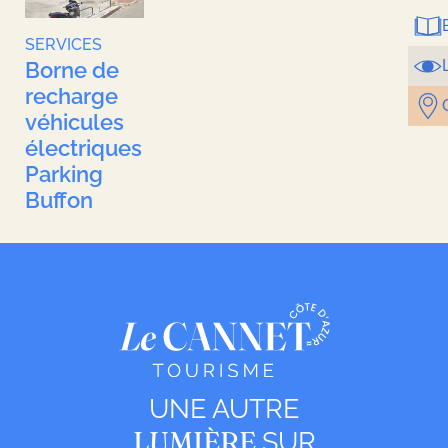
SERVICES
Borne de
recharge
véhicules
électriques
Parking
Buffon
UNE AUTRE
LUMIÈRE
SUR