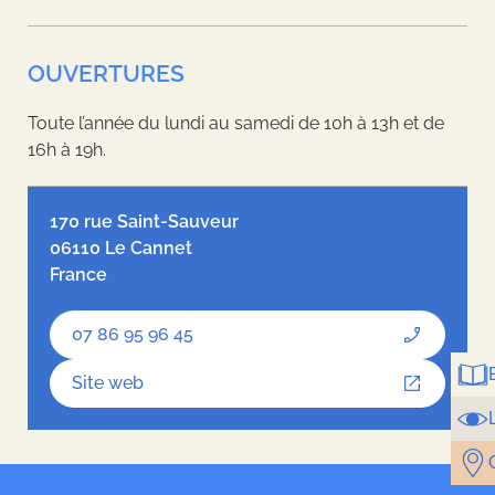
OUVERTURES
Toute l’année du lundi au samedi de 10h à 13h et de
16h à 19h.
Leaflet
| ©
OpenStreetMap
contributors, Tiles style by
Humanitarian
OpenStreetMap Team
hosted by
OpenStreetMap France
170 rue Saint-Sauveur
06110 Le Cannet
France
07 86 95 96 45
Site web