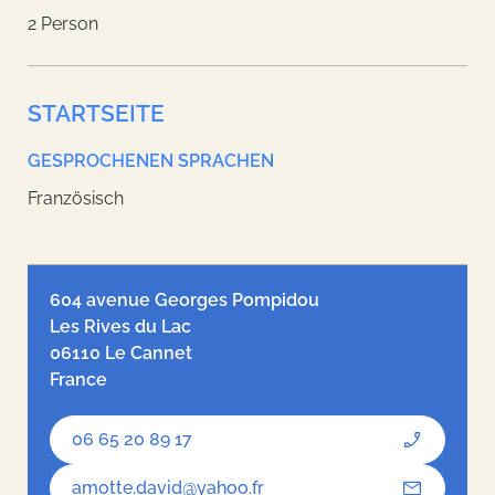
2 Person
STARTSEITE
GESPROCHENEN SPRACHEN
Französisch
Leaflet
| ©
OpenStreetMap
contributors, Tiles style by
Humanitarian
OpenStreetMap Team
hosted by
OpenStreetMap France
604 avenue Georges Pompidou
Les Rives du Lac
06110 Le Cannet
France
06 65 20 89 17
amotte.david@yahoo.fr