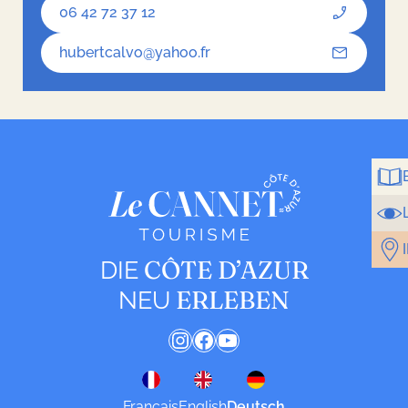
06 42 72 37 12
hubertcalvo@yahoo.fr
CÔTE D’AZUR
DIE
ERLEBEN
NEU
Instagram
Facebook
YouTube
Français
English
Deutsch