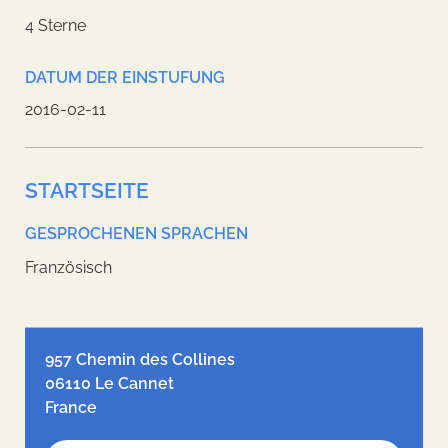
4 Sterne
DATUM DER EINSTUFUNG
2016-02-11
STARTSEITE
GESPROCHENEN SPRACHEN
Französisch
Leaflet
| ©
OpenStreetMap
contributors, Tiles style by
Humanitarian
OpenStreetMap Team
hosted by
OpenStreetMap France
957 Chemin des Collines
06110 Le Cannet
France